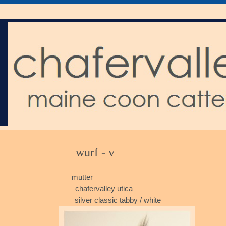
wurf
mutter
chafervalley utica
silver classic tabby / white re