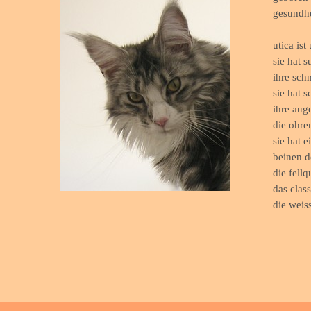
gesundhei
utica ist 
sie hat su
ihre schna
sie hat sc
ihre auge
die ohren 
sie hat e
beinen de
die fellqua
das classi
die weiss 