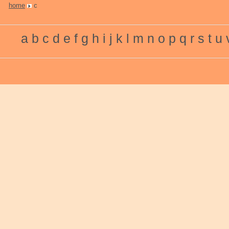
home
c
a
b
c
d
e
f
g
h
i
j
k
l
m
n
o
p
q
r
s
t
u