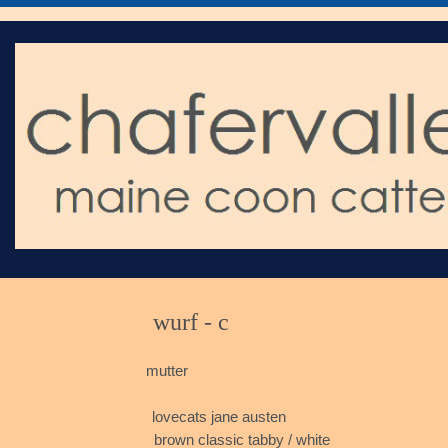
wurf
mutter
fife
lovecats jane austen
brown classic tabby / wh