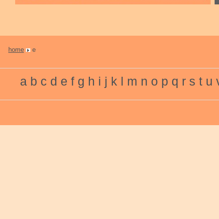
home
e
a
b
c
d
e
f
g
h
i
j
k
l
m
n
o
p
q
r
s
t
u