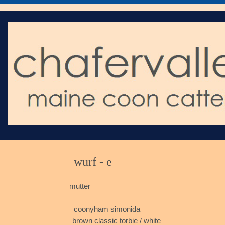
wurf
mutter
fif
coonyham simonida m
brown classic torbie / whit