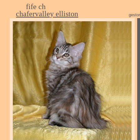
fif
chafervalley elliston
g