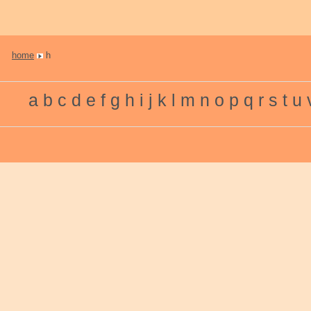
home
h
a
b
c
d
e
f
g
h
i
j
k
l
m
n
o
p
q
r
s
t
u