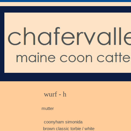
wurf
mutter
fife
coonyham simonida smo
brown classic torbie