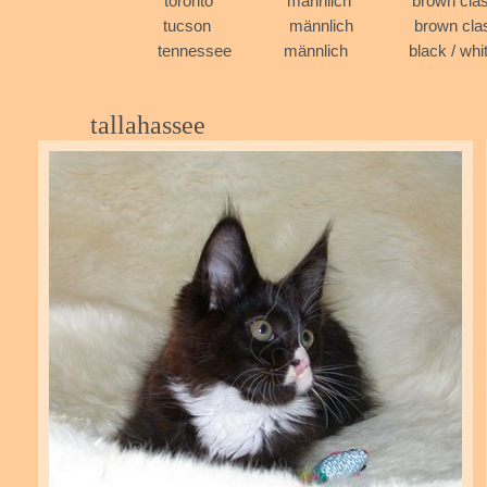
toronto männlich brown
tucson männlich brown
tennessee männli
tallahassee