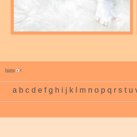
home
t
a
b
c
d
e
f
g
h
i
j
k
l
m
n
o
p
q
r
s
t
u