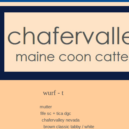
wurf
mutter
fife sc +
chafervalley nevad
brown classic tabby / white 